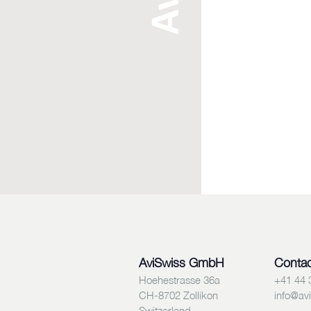
AviSwiss GmbH
Contac
Hoehestrasse 36a
+41 44 
CH-8702 Zollikon
info@av
Switzerland