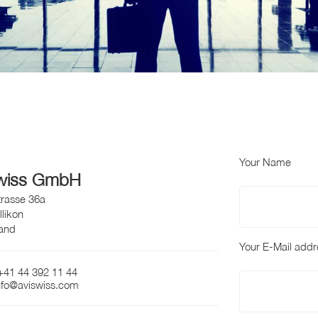
Your Name
wiss GmbH
rasse 36a
likon
land
Your E-Mail addr
+41 44 392 11 44
info@aviswiss.com